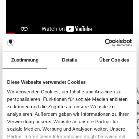
Zustimmung
Details
Über Cookies
Odkryj najważniejsze funkcje
Diese Webseite verwendet Cookies
Wir verwenden Cookies, um Inhalte und Anzeigen zu
personalisieren, Funktionen für soziale Medien anbieten
Do każdej torby do przewijania
zu können und die Zugriffe auf unsere Website zu
Uniwersalne mocowanie torby do przewijania jest
analysieren. Außerdem geben wir Informationen zu Ihrer
kompatybilne ze wszystkimi popularnymi torbami
Verwendung unserer Website an unsere Partner für
do przewijania. Niezależnie od tego, jakiego modelu
soziale Medien, Werbung und Analysen weiter. Unsere
używasz, nasze mocowanie idealnie się
Partner führen diese Informationen möglicherweise mit