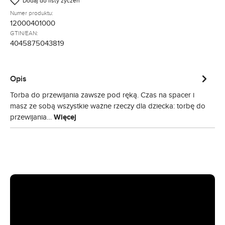
Dodaj do listy życzeń
Numer produktu:
12000401000
GTIN/EAN:
4045875043819
Opis
Torba do przewijania zawsze pod ręką. Czas na spacer i
masz ze sobą wszystkie ważne rzeczy dla dziecka: torbę do
przewijania…
Więcej