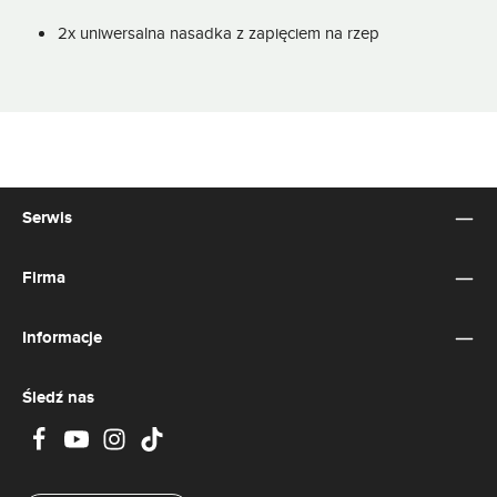
2x uniwersalna nasadka z zapięciem na rzep
Serwis
Firma
Informacje
Śledź nas