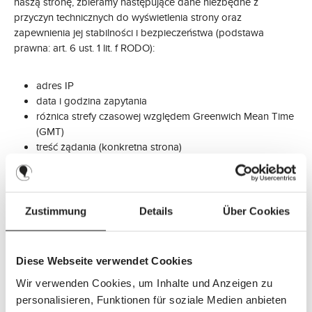
naszą stronę, zbieramy następujące dane niezbędne z
przyczyn technicznych do wyświetlenia strony oraz
zapewnienia jej stabilności i bezpieczeństwa (podstawa
prawna: art. 6 ust. 1 lit. f RODO):
adres IP
data i godzina zapytania
różnica strefy czasowej względem Greenwich Mean Time
(GMT)
treść żądania (konkretna strona)
status dostępu/kod statusu HTTP
ilość przesłanych danych
strona internetowa, z której pochodzi żądanie
przeglądarka
Zustimmung
Details
Über Cookies
system operacyjny i jego interfejs
język i wersja oprogramowania przeglądarki
Diese Webseite verwendet Cookies
Przetwarzanie danych przy korzystaniu ze sklepu
Wir verwenden Cookies, um Inhalte und Anzeigen zu
internetowego
personalisieren, Funktionen für soziale Medien anbieten