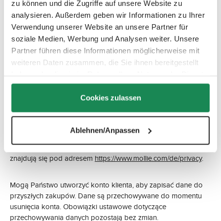
W przypadku składania zamówienia w naszym sklepie
zu können und die Zugriffe auf unsere Website zu
internetowym zawarcie umowy wymaga podania danych
analysieren. Außerdem geben wir Informationen zu Ihrer
osobowych niezbędnych do realizacji zamówienia. Dane
Verwendung unserer Website an unsere Partner für
obowiązkowe są odpowiednio oznaczone, pozostałe
soziale Medien, Werbung und Analysen weiter. Unsere
informacje są dobrowolne. Dane płatnicze mogą Państwo
Partner führen diese Informationen möglicherweise mit
przekazać bezpośrednio naszemu dostawcy usług płatniczych
weiteren Daten zusammen, die Sie ihnen bereitgestellt
lub zostaną one przekazane do naszego banku. Podstawą
haben oder die sie im Rahmen Ihrer Nutzung der Dienste
prawną jest art. 6 ust. 1 lit. b RODO.
gesammelt haben.
Cookies zulassen
Jeżeli wybiorą Państwo realizację płatności przez Mollie B.V.,
Keizersgracht 313, 1016 EE Amsterdam, Niderlandy,
przekażemy w tym celu dane podane w procesie zamówienia
Ablehnen/Anpassen
(imię i nazwisko, adres, IBAN, BIC, kwotę faktury, walutę i
numer transakcji). Szczegóły dotyczące ochrony danych
znajdują się pod adresem
https://www.mollie.com/de/privacy
.
Mogą Państwo utworzyć konto klienta, aby zapisać dane do
przyszłych zakupów. Dane są przechowywane do momentu
usunięcia konta. Obowiązki ustawowe dotyczące
przechowywania danych pozostają bez zmian.