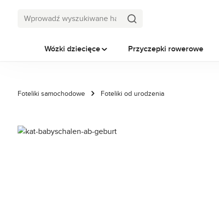
ejdź do głównej zawartości
Przejdź do wyszukiwania
Przejdź do głównej nawigacji
Wózki dziecięce
Przyczepki rowerowe
Foteliki samochodowe
Foteliki od urodzenia