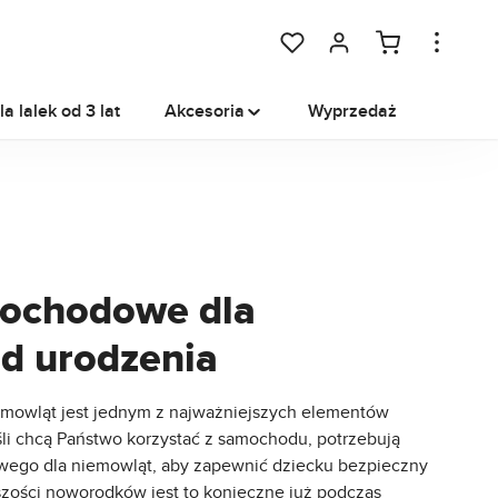
Masz 0 przedmioty na liście 
a lalek od 3 lat
Akcesoria
Wyprzedaż
mochodowe dla
d urodzenia
emowląt jest jednym z najważniejszych elementów
śli chcą Państwo korzystać z samochodu, potrzebują
wego dla niemowląt, aby zapewnić dziecku bezpieczny
szości noworodków jest to konieczne już podczas