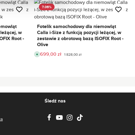
w
p
y
n
7.06
%
:
y
2
,
-
c
5
z
d
a
emowląt
Fotelik samochodowy dla niemowląt
n
s
i
 leżącej, w
Calla i-Size z funkcją pozycji leżącej, w
d
o
OFIX Root -
zestawie z obrotową bazą ISOFIX Root -
s
t
Olive
a
w
1 699,00 zł
Cena sprzedaży:
y
Cena regularna:
D
1 828,00 zł
:
o
2
s
-
t
5
ę
d
p
n
n
i
y
,
c
z
a
s
Śledź nas
d
o
s
t
a
ka
w
y
:
2
-