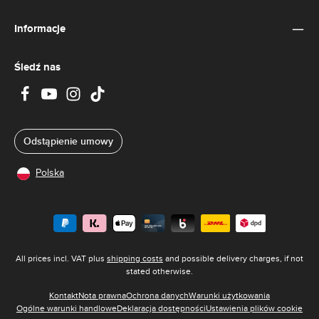
i
m
e
Informacje
:
2
-
5
d
Śledź nas
n
i
Odstąpienie umowy
Polska
All prices incl. VAT plus
shipping costs
and possible delivery charges, if not
stated otherwise.
Kontakt
Nota prawna
Ochrona danych
Warunki użytkowania
Ogólne warunki handlowe
Deklaracja dostępności
Ustawienia plików cookie