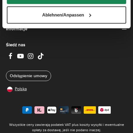
o
s
t
a
Firma
Ablehnen/Anpassen
w
y
:
2
Informacje
-
5
d
n
i
Śledź nas
Odstąpienie umowy
Polska
Wszystkie ceny zawierają podatek VAT plus koszty wysyłki
i ewentualne
opłaty za dostawę, jeśli nie podano inaczej.